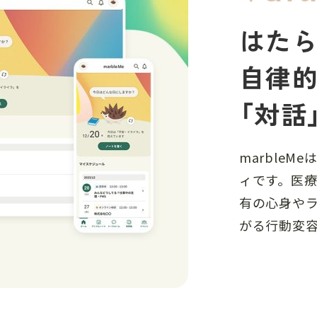
はた
自律
「対話
marble
ィです。医
有の心身や
がる行動変